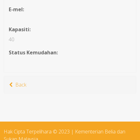
E-mel:
Kapasiti:
40
Status Kemudahan:
Back
Hak Cipta Terpelihara © 2023 | Kementerian Belia dan
Sukan Malaysia