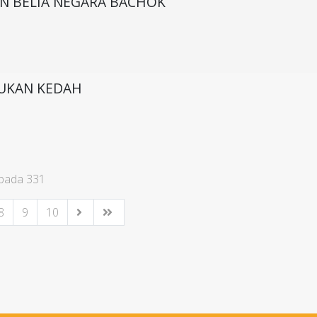
AN BELIA NEGARA BACHOK
SUKAN KEDAH
ipada 331
8
9
10