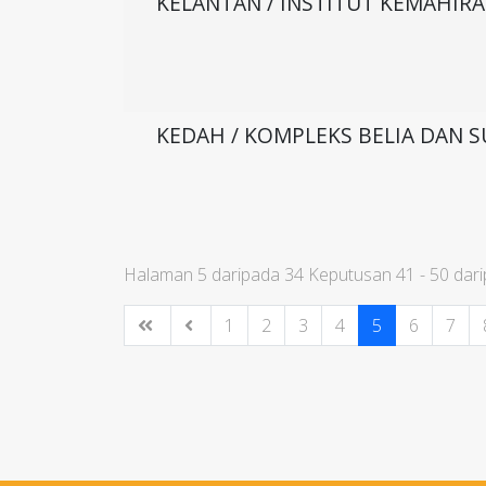
KELANTAN / INSTITUT KEMAHIR
KEDAH / KOMPLEKS BELIA DAN 
Halaman 5 daripada 34 Keputusan 41 - 50 dar
1
2
3
4
5
6
7