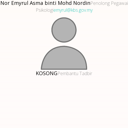
Nor Emyrul Asma binti Mohd Nordin
Penolong Pegawai
Psikologi
emyrul@kbs.gov.my
KOSONG
Pembantu Tadbir
© Hakcipta Terpelihara, Kementerian Belia & Sukan |
upkp@kbs.gov.my