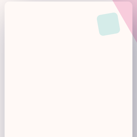
Pembangunan
Merancang, melaksana dan memantau program psikologi yang
dapat mempertingkatkan potensi serta prestasi pegawai selaras
dengan objektif individu dan organisasi.
Pencegahan
Menggunakan kaedah psikologi yang bersesuaian bagi
memastikan perkhidmatan awam dianggotai oleh pegawai yang
berkualiti melalui proses pemilihan, penempatan,pengurusan
prestasi dan pembangunan kompetensi.