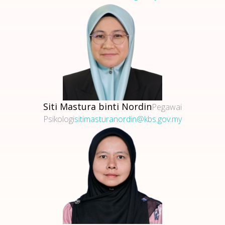
Siti Mastura binti Nordin
Pegawai
Psikologi
sitimasturanordin@kbs.gov.my