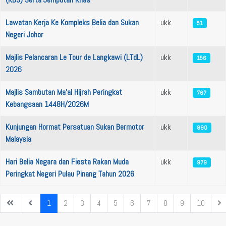
Lawatan Kerja Ke Kompleks Belia dan Sukan
ukk
51
Negeri Johor
Majlis Pelancaran Le Tour de Langkawi (LTdL)
ukk
156
2026
Majlis Sambutan Ma’al Hijrah Peringkat
ukk
767
Kebangsaan 1448H/2026M
Kunjungan Hormat Persatuan Sukan Bermotor
ukk
890
Malaysia
Hari Belia Negara dan Fiesta Rakan Muda
ukk
979
Peringkat Negeri Pulau Pinang Tahun 2026
1
2
3
4
5
6
7
8
9
10