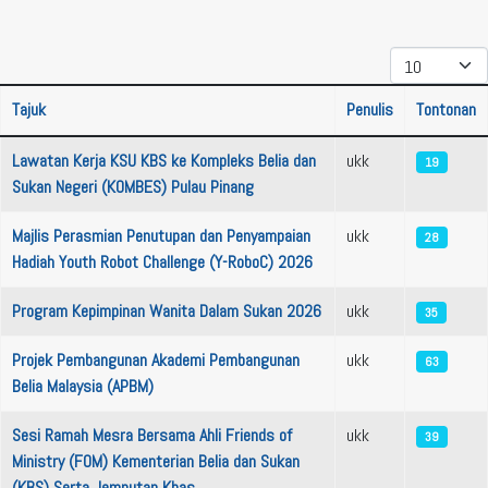
Papar #
Tajuk
Penulis
Tontonan
Artikel
Lawatan Kerja KSU KBS ke Kompleks Belia dan
ukk
19
Sukan Negeri (KOMBES) Pulau Pinang
Majlis Perasmian Penutupan dan Penyampaian
ukk
28
Hadiah Youth Robot Challenge (Y-RoboC) 2026
Program Kepimpinan Wanita Dalam Sukan 2026
ukk
35
Projek Pembangunan Akademi Pembangunan
ukk
63
Belia Malaysia (APBM)
Sesi Ramah Mesra Bersama Ahli Friends of
ukk
39
Ministry (FOM) Kementerian Belia dan Sukan
(KBS) Serta Jemputan Khas