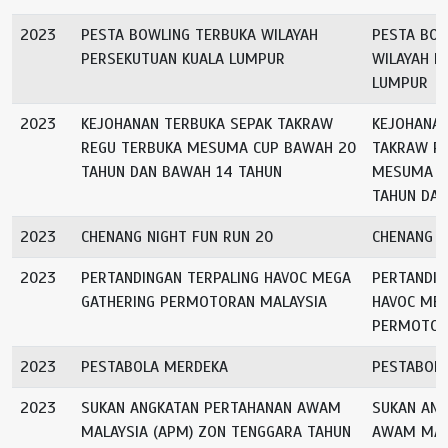
2023
PESTA BOWLING TERBUKA WILAYAH
PESTA BOW
PERSEKUTUAN KUALA LUMPUR
WILAYAH P
LUMPUR
2023
KEJOHANAN TERBUKA SEPAK TAKRAW
KEJOHANAN
REGU TERBUKA MESUMA CUP BAWAH 20
TAKRAW R
TAHUN DAN BAWAH 14 TAHUN
MESUMA C
TAHUN DAN
2023
CHENANG NIGHT FUN RUN 20
CHENANG N
2023
PERTANDINGAN TERPALING HAVOC MEGA
PERTANDIN
GATHERING PERMOTORAN MALAYSIA
HAVOC MEG
PERMOTOR
2023
PESTABOLA MERDEKA
PESTABOL
2023
SUKAN ANGKATAN PERTAHANAN AWAM
SUKAN ANG
MALAYSIA (APM) ZON TENGGARA TAHUN
AWAM MALA