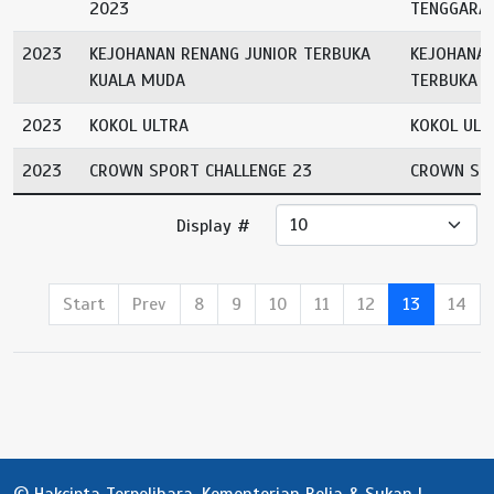
2023
TENGGARA
2023
KEJOHANAN RENANG JUNIOR TERBUKA
KEJOHANAN
KUALA MUDA
TERBUKA 
2023
KOKOL ULTRA
KOKOL ULT
2023
CROWN SPORT CHALLENGE 23
CROWN SPO
Display #
Start
Prev
8
9
10
11
12
13
14