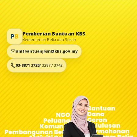
Pemberian Bantuan KBS
P
B
Kementerian Belia dan Sukan
unitbantuanjbsn@kbs.gov.my
03-8871 3720
/ 3287 / 3742