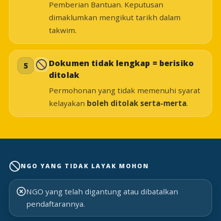
Pemberian Bantuan. Keputusan
dimaklumkan mengikut tarikh dalam
takwim.
Dokumen tidak lengkap = berisiko
5
ditolak
Permohonan yang tidak memenuhi syarat
kelayakan
boleh ditolak serta-merta
.
NGO YANG TIDAK LAYAK MOHON
NGO yang telah digantung atau dibatalkan
pendaftarannya.