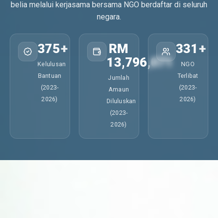
belia melalui kerjasama bersama NGO berdaftar di seluruh
negara.
375
+
RM
331
+
13,796,071
Kelulusan
NGO
Bantuan
Terlibat
Jumlah
(2023-
(2023-
Amaun
2026)
2026)
Diluluskan
(2023-
2026)