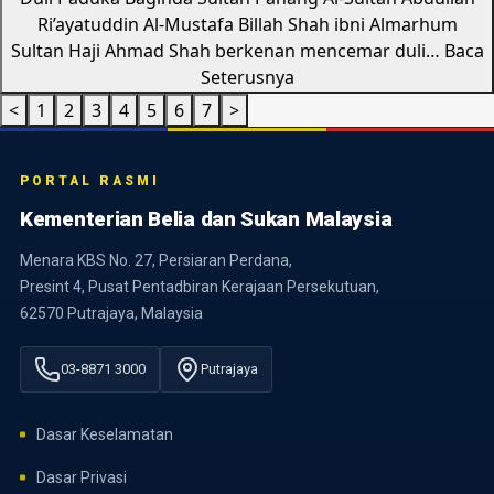
Ri’ayatuddin Al-Mustafa Billah Shah ibni Almarhum
Sultan Haji Ahmad Shah berkenan mencemar duli…
Baca
Seterusnya
<
1
2
3
4
5
6
7
>
PORTAL RASMI
Kementerian Belia dan Sukan Malaysia
Menara KBS No. 27, Persiaran Perdana,
Presint 4, Pusat Pentadbiran Kerajaan Persekutuan,
62570 Putrajaya, Malaysia
03-8871 3000
Putrajaya
Dasar Keselamatan
Dasar Privasi