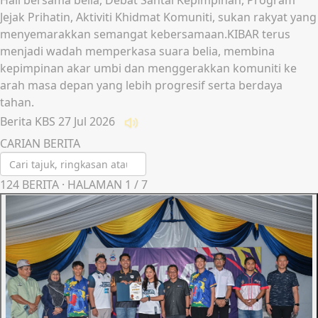
Hall bersama belia, Debat Santai Kepimpinan, Program
Jejak Prihatin, Aktiviti Khidmat Komuniti, sukan rakyat yang
menyemarakkan semangat kebersamaan.KIBAR terus
menjadi wadah memperkasa suara belia, membina
kepimpinan akar umbi dan menggerakkan komuniti ke
arah masa depan yang lebih progresif serta berdaya
tahan.
Berita KBS
27 Jul 2026
Dengar
CARIAN BERITA
124
BERITA · HALAMAN
1
/
7