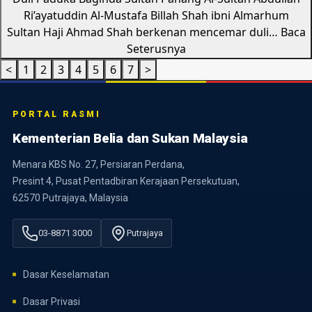
Ri’ayatuddin Al-Mustafa Billah Shah ibni Almarhum
Sultan Haji Ahmad Shah berkenan mencemar duli…
Baca
Seterusnya
<
1
2
3
4
5
6
7
>
PORTAL RASMI
Kementerian Belia dan Sukan Malaysia
Menara KBS No. 27, Persiaran Perdana,
Presint 4, Pusat Pentadbiran Kerajaan Persekutuan,
62570 Putrajaya, Malaysia
03-8871 3000
Putrajaya
Dasar Keselamatan
Dasar Privasi