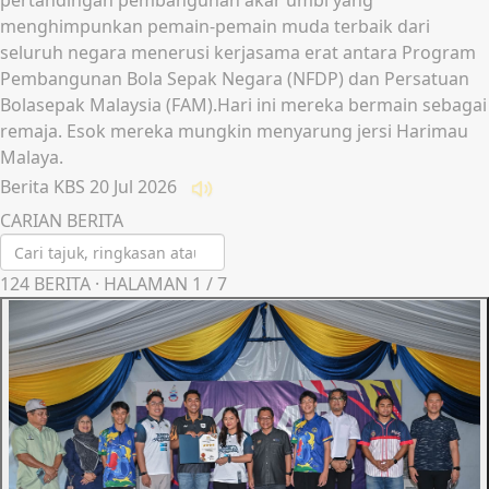
pertandingan pembangunan akar umbi yang
menghimpunkan pemain-pemain muda terbaik dari
seluruh negara menerusi kerjasama erat antara Program
Pembangunan Bola Sepak Negara (NFDP) dan Persatuan
Bolasepak Malaysia (FAM).Hari ini mereka bermain sebagai
remaja. Esok mereka mungkin menyarung jersi Harimau
Malaya.
Berita KBS
20 Jul 2026
Dengar
CARIAN BERITA
124
BERITA · HALAMAN
1
/
7