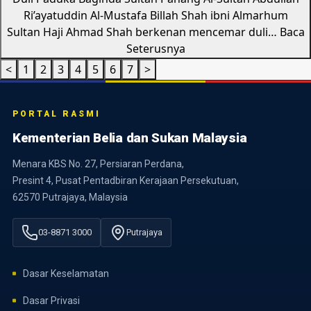
Ri’ayatuddin Al-Mustafa Billah Shah ibni Almarhum
Sultan Haji Ahmad Shah berkenan mencemar duli…
Baca
Seterusnya
<
1
2
3
4
5
6
7
>
PORTAL RASMI
Kementerian Belia dan Sukan Malaysia
Menara KBS No. 27, Persiaran Perdana,
Presint 4, Pusat Pentadbiran Kerajaan Persekutuan,
62570 Putrajaya, Malaysia
03-8871 3000
Putrajaya
Dasar Keselamatan
Dasar Privasi