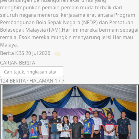
pertandingan pembangunan akar umbi yang
menghimpunkan pemain-pemain muda terbaik dari
seluruh negara menerusi kerjasama erat antara Program
Pembangunan Bola Sepak Negara (NFDP) dan Persatuan
Bolasepak Malaysia (FAM).Hari ini mereka bermain sebagai
remaja. Esok mereka mungkin menyarung jersi Harimau
Malaya.
Berita KBS
20 Jul 2026
Dengar
CARIAN BERITA
124
BERITA · HALAMAN
1
/
7