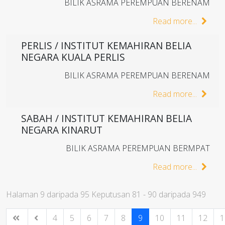
BILIK ASRAMA PEREMPUAN BERENAM
Read more...
PERLIS / INSTITUT KEMAHIRAN BELIA
NEGARA KUALA PERLIS
BILIK ASRAMA PEREMPUAN BERENAM
Read more...
SABAH / INSTITUT KEMAHIRAN BELIA
NEGARA KINARUT
BILIK ASRAMA PEREMPUAN BERMPAT
Read more...
Halaman 9 daripada 95 Keputusan 81 - 90 daripada 949
4
5
6
7
8
9
10
11
12
1