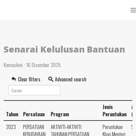
Senarai Kelulusan Bantuan
Kemaskini : 16 Disember 2025
Clear filters
Advanced search
Jenis
A
Tahun
Persatuan
Program
Peruntukan
(
2023
PERSATUAN
AKTIVITI-AKTIVITI
Peruntukan
5,
KEBUDAYAAN
TAHUNAN PERSATUAN
Khas Menteri