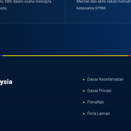
eru, KBS dalam usaha mencipta
Menteri dan akhir sekali mem
uda.
kerjasama SPRM.
Dasar Keselamatan
ysia
Dasar Privasi
Penafian
Peta Laman