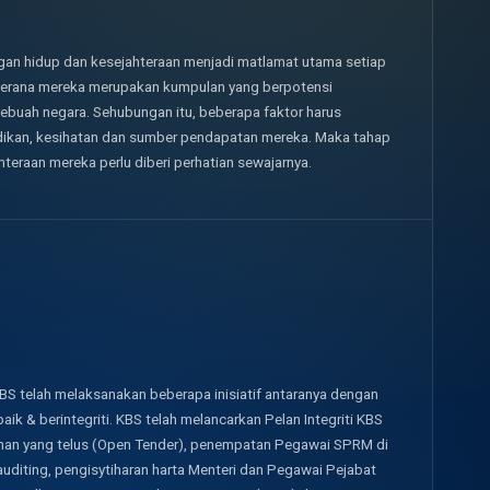
an hidup dan kesejahteraan menjadi matlamat utama setiap
a, kerana mereka merupakan kumpulan yang berpotensi
uah negara. Sehubungan itu, beberapa faktor harus
idikan, kesihatan dan sumber pendapatan mereka. Maka tahap
teraan mereka perlu diberi perhatian sewajarnya.
BS telah melaksanakan beberapa inisiatif antaranya dengan
ik & berintegriti. KBS telah melancarkan Pelan Integriti KBS
han yang telus (Open Tender), penempatan Pegawai SPRM di
diting, pengisytiharan harta Menteri dan Pegawai Pejabat