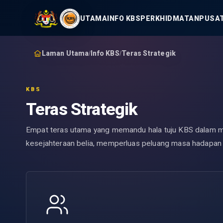
UTAMA
INFO KBS
PERKHIDMATAN
PUSAT
Laman Utama
Info KBS
Teras Strategik
/
/
KBS
Teras Strategik
Empat teras utama yang memandu hala tuju KBS dalam
kesejahteraan belia, memperluas peluang masa hadapan s