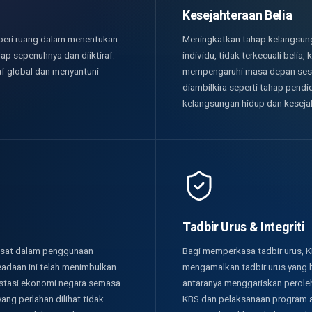
Kesejahteraan Belia
beri ruang dalam menentukan
Meningkatkan tahap kelangsung
lap sepenuhnya dan diiktiraf.
individu, tidak terkecuali beli
af global dan menyantuni
mempengaruhi masa depan seseb
diambilkira seperti tahap pend
kelangsungan hidup dan kesejah
Tadbir Urus & Integriti
 pesat dalam penggunaan
Bagi memperkasa tadbir urus, K
Keadaan ini telah menimbulkan
mengamalkan tadbir urus yang ba
restasi ekonomi negara semasa
antaranya menggariskan perole
ng perlahan dilihat tidak
KBS dan pelaksanaan program au