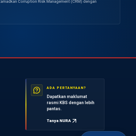
uktamadkan Corruption Risk Management (CRM) dengan
ADA PERTANYAAN?
Dapatkan maklumat
rasmi KBS dengan lebih
pantas.
Tanya NURA