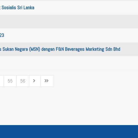
Sosialis Sri Lanka
23
s Sukan Negara (MSN) dengan F&N Beverages Marketing Sdn Bhd
55
56