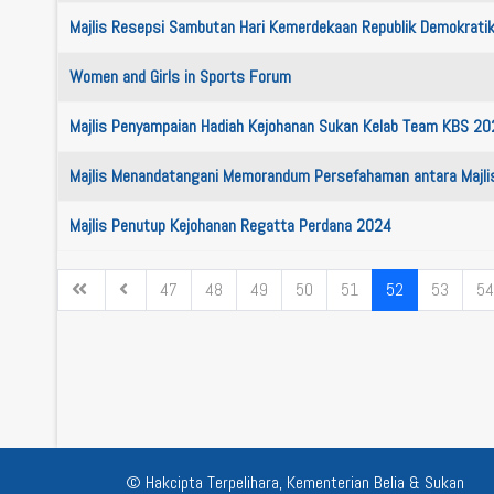
Majlis Resepsi Sambutan Hari Kemerdekaan Republik Demokratik 
Women and Girls in Sports Forum
Majlis Penyampaian Hadiah Kejohanan Sukan Kelab Team KBS 20
Majlis Menandatangani Memorandum Persefahaman antara Majli
Majlis Penutup Kejohanan Regatta Perdana 2024
47
48
49
50
51
52
53
54
© Hakcipta Terpelihara, Kementerian Belia & Sukan