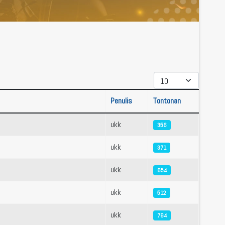
Papar #
Penulis
Tontonan
ukk
356
ukk
371
ukk
654
ukk
512
ukk
764