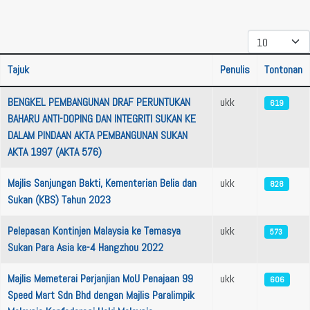
Papar #
Tajuk
Penulis
Tontonan
Artikel
BENGKEL PEMBANGUNAN DRAF PERUNTUKAN
ukk
619
BAHARU ANTI-DOPING DAN INTEGRITI SUKAN KE
DALAM PINDAAN AKTA PEMBANGUNAN SUKAN
AKTA 1997 (AKTA 576)
Majlis Sanjungan Bakti, Kementerian Belia dan
ukk
828
Sukan (KBS) Tahun 2023
Pelepasan Kontinjen Malaysia ke Temasya
ukk
573
Sukan Para Asia ke-4 Hangzhou 2022
Majlis Memeterai Perjanjian MoU Penajaan 99
ukk
606
Speed Mart Sdn Bhd dengan Majlis Paralimpik