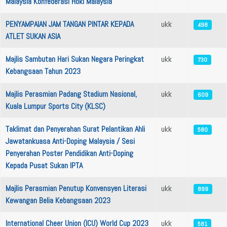
Malaysia Konfederasi Hoki Malaysia
PENYAMPAIAN JAM TANGAN PINTAR KEPADA
ukk
498
ATLET SUKAN ASIA
Majlis Sambutan Hari Sukan Negara Peringkat
ukk
730
Kebangsaan Tahun 2023
Majlis Perasmian Padang Stadium Nasional,
ukk
609
Kuala Lumpur Sports City (KLSC)
Taklimat dan Penyerahan Surat Pelantikan Ahli
ukk
580
Jawatankuasa Anti-Doping Malaysia / Sesi
Penyerahan Poster Pendidikan Anti-Doping
Kepada Pusat Sukan IPTA
Majlis Perasmian Penutup Konvensyen Literasi
ukk
899
Kewangan Belia Kebangsaan 2023
International Cheer Union (ICU) World Cup 2023
ukk
581