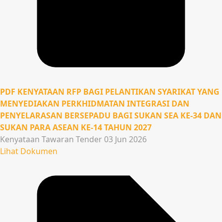
PDF
KENYATAAN RFP BAGI PELANTIKAN SYARIKAT YANG
MENYEDIAKAN PERKHIDMATAN INTEGRASI DAN
PENYELARASAN BERSEPADU BAGI SUKAN SEA KE-34 DAN
SUKAN PARA ASEAN KE-14 TAHUN 2027
Kenyataan Tawaran Tender
03 Jun 2026
Lihat Dokumen