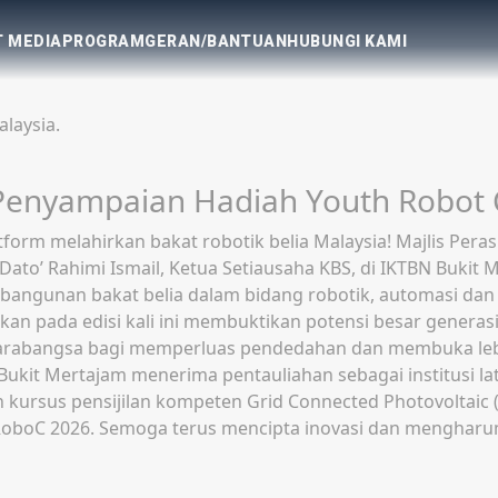
 MEDIA
PROGRAM
GERAN/BANTUAN
HUBUNGI KAMI
laysia.
m Sukan 2026
ta Dalam Sukan 2026 telah dirasmikan oleh Timbalan Mente
dua hari bermula 1 hingga 2 Julai 2026, program ini men
an Negeri, jurulatih, atlet negeri, pensyarah, pelajar IPT
ing dalam memperkasa kepimpinan wanita dalam bidang suk
ukan yang lebih inklusif. Majlis perasmian turut dihadiri 
s Abdullah; Timbalan Ketua Pegawai Eksekutif Perbadanan S
TM Cawangan Sarawak, Puan Asmalini Che Abu Shafie.