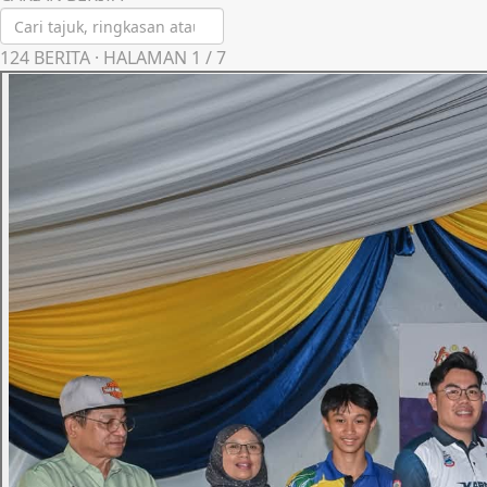
124
BERITA · HALAMAN
1
/
7