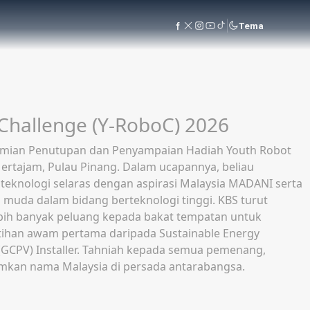
Tema
ri Belia dan Sukan, YB Tuan Mordi Bimol di UiTM
ghimpunkan lebih 150 peserta yang terdiri daripada
, NGO berkaitan wanita dan sukan serta wakil agensi
an, di samping mengukuhkan jaringan kerjasama serta
oleh Ketua Pengarah Majlis Sukan Negara, YBrs. Encik Jefri
ukan Sarawak (SSC), YBrs. En. Khairul Nizam Morshidi;