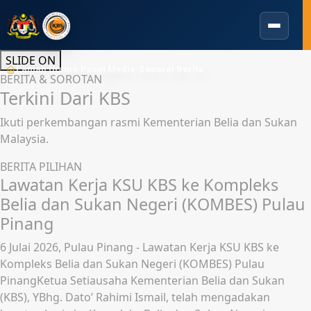
Berita SPLWPK terkini
SLIDE ON
Laman Utama
Pusat Media
Senarai Berita
/
/
BERITA & SOROTAN
Terkini Dari KBS
Ikuti perkembangan rasmi Kementerian Belia dan Sukan
Malaysia.
BERITA PILIHAN
Lawatan Kerja KSU KBS ke Kompleks
Belia dan Sukan Negeri (KOMBES) Pulau
Pinang
6 Julai 2026, Pulau Pinang - Lawatan Kerja KSU KBS ke
Kompleks Belia dan Sukan Negeri (KOMBES) Pulau
PinangKetua Setiausaha Kementerian Belia dan Sukan
(KBS), YBhg. Dato’ Rahimi Ismail, telah mengadakan