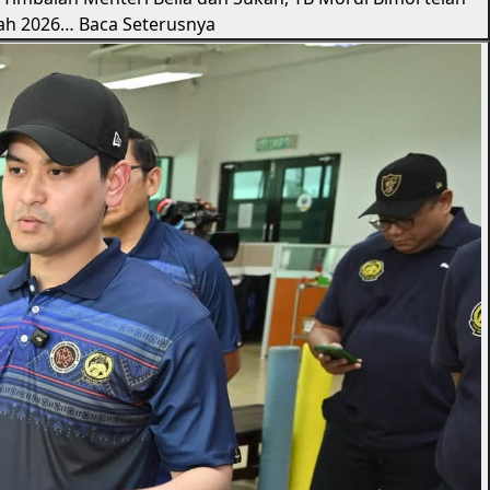
 - Timbalan Menteri Belia dan Sukan, YB Mordi Bimol telah
bah 2026…
Baca Seterusnya