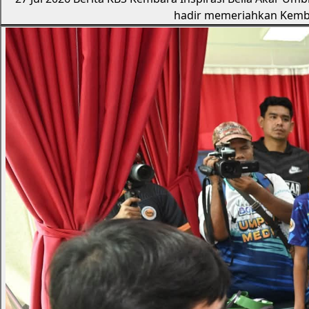
27 Jul 2026
Berita KBS
Kembara Inspirasi Belia Akar Umb
hadir memeriahkan Kembar