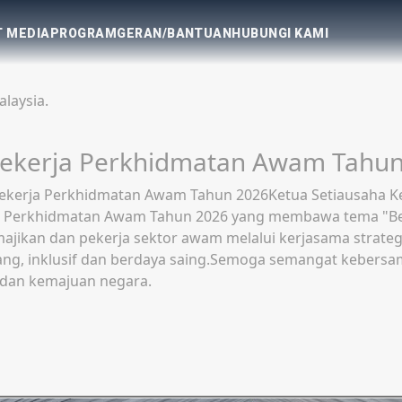
 MEDIA
PROGRAM
GERAN/BANTUAN
HUBUNGI KAMI
laysia.
ks Belia dan Sukan Negeri (KOMBE
mpleks Belia dan Sukan Negeri (KOMBES) Pulau PinangKetua 
ks Belia dan Sukan Negeri (KOMBES) Pulau Pinang bagi me
tan, beliau mengadakan perbincangan bersama pihak pengur
n berkualiti kepada pengguna.Beliau turut beramah mesra 
kan gerak kerja. Sesi ini juga menjadi ruang untuk mende
mperkukuh infrastruktur sukan, pusat latihan dan pemban
an aspirasi Malaysia MADANI.