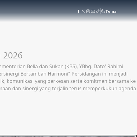
Tema
S) Pulau Pinang
Setiausaha Kementerian Belia dan Sukan (KBS), YBhg. Dato’
ninjau fasiliti dan kemudahan yang menyokong
usan serta meninjau fasiliti yang sedang dinaik taraf
dengan warga Jabatan Belia dan Sukan (JBS) Negeri Pulau
ngar pandangan dan maklum balas berkaitan kebajikan
gunan belia yang kondusif bagi melahirkan generasi muda