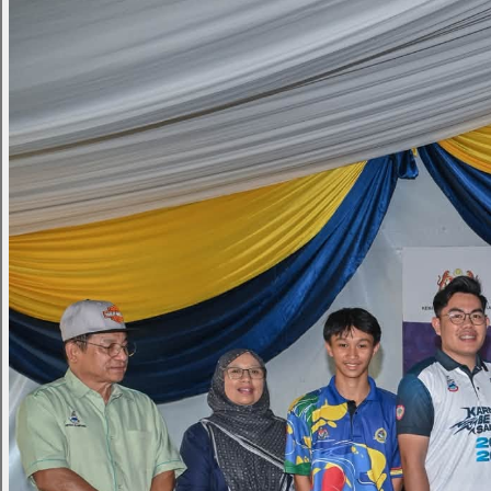
124
BERITA · HALAMAN
1
/
7