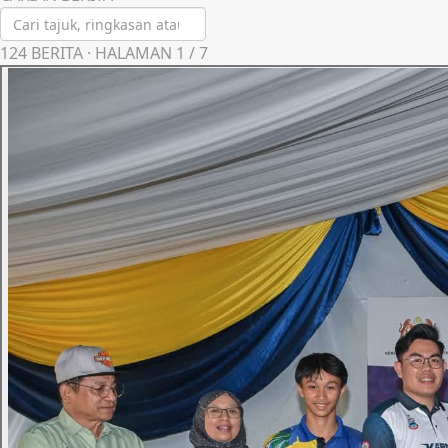
124
BERITA · HALAMAN
1
/
7