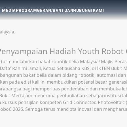
 MEDIA
PROGRAM
GERAN/BANTUAN
HUBUNGI KAMI
laysia.
Penyampaian Hadiah Youth Robot 
platform melahirkan bakat robotik belia Malaysia! Majlis 
ato’ Rahimi Ismail, Ketua Setiausaha KBS, di IKTBN Bukit 
unan bakat belia dalam bidang robotik, automasi dan te
n pada edisi kali ini membuktikan potensi besar generasi
tarabangsa bagi memperluas pendedahan dan membuka leb
N Bukit Mertajam menerima pentauliahan sebagai institusi 
 kursus pensijilan kompeten Grid Connected Photovoltaic 
 Y-RoboC 2026. Semoga terus mencipta inovasi dan menghar