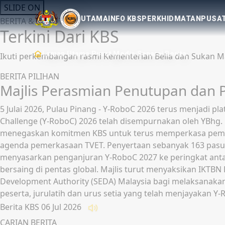
Berita SPLWPK terkini
SLIDE ON
UTAMA
INFO KBS
PERKHIDMATAN
PUSAT
BERITA & SOROTAN
Terkini Dari KBS
Laman Utama
Pusat Media
Senarai Berita
/
/
Ikuti perkembangan rasmi Kementerian Belia dan Sukan Ma
BERITA PILIHAN
Majlis Perasmian Penutupan dan 
5 Julai 2026, Pulau Pinang - Y-RoboC 2026 terus menjadi 
Challenge (Y-RoboC) 2026 telah disempurnakan oleh YBhg. D
menegaskan komitmen KBS untuk terus memperkasa pembang
agenda pemerkasaan TVET. Penyertaan sebanyak 163 pasuka
menyasarkan penganjuran Y-RoboC 2027 ke peringkat an
bersaing di pentas global. Majlis turut menyaksikan IKTB
Development Authority (SEDA) Malaysia bagi melaksanakan
peserta, jurulatih dan urus setia yang telah menjayakan
Berita KBS
06 Jul 2026
Dengar
CARIAN BERITA